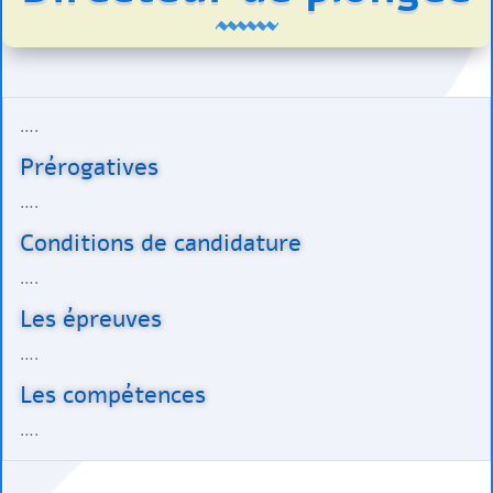
….
Prérogatives
….
Conditions de candidature
….
Les épreuves
….
Les compétences
….