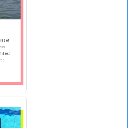
res et
nts.
t il est
ine.