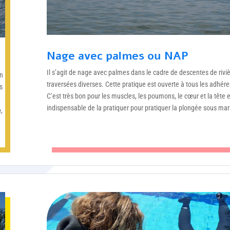
Nage avec palmes ou NAP
Il s
’
agit de nage avec palmes dans le cadre de descentes de riviè
en
traversé
es diverses.
Cette pratique est ouverte à tous les adhére
s
C’
est très bon pour les muscles, les poumons, le cœur et la tê
te e
indispensable de la pratiquer pour pratiquer la plongée sous mar
e
,