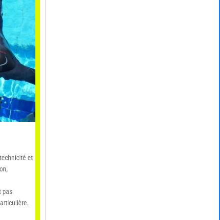
technicité
et
ion
,
t pas
rticulière.