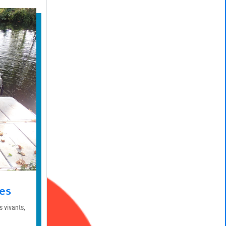
es
s vivants,