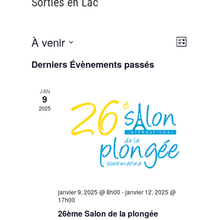
Sorties en Lac
Navigat
Navigat
À venir
Liste
de
par
Sélectionnez
vues
Derniers Évènements passés
consult
une
Évènem
date.
JAN
9
2025
janvier 9, 2025 @ 8h00
-
janvier 12, 2025 @
17h00
26ème Salon de la plongée