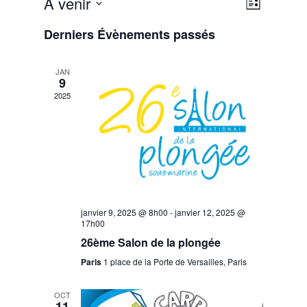
Navigat
À venir
Liste
de
par
Sélectionnez
vues
Derniers Évènements passés
consult
une
Évènem
date.
JAN
9
2025
janvier 9, 2025 @ 8h00
-
janvier 12, 2025 @
17h00
26ème Salon de la plongée
Paris
1 place de la Porte de Versailles, Paris
OCT
11